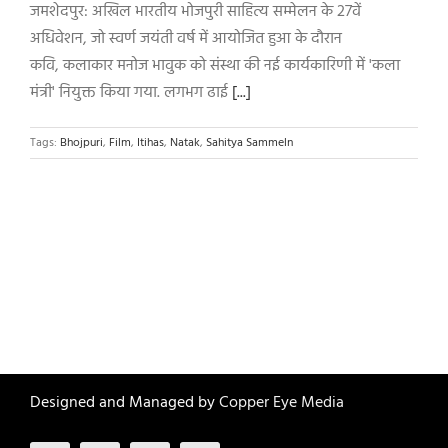
जमशेदपुर: अखिल भारतीय भोजपुरी साहित्य सम्मेलन के 27वें
अधिवेशन, जो स्वर्ण जयंती वर्ष में आयोजित हुआ के दौरान
कवि, कलाकार मनोज भावुक को संस्था की नई कार्यकारिणी में 'कला
मंत्री' नियुक्त किया गया. लगभग ढाई
[...]
Tags:
Bhojpuri
,
Film
,
Itihas
,
Natak
,
Sahitya Sammeln
Designed and Managed by
Copper Eye Media