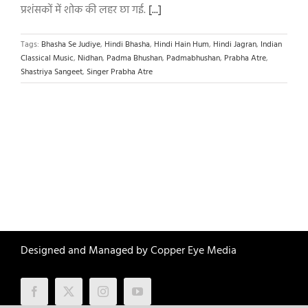
प्रशंसकों में शोक की लहर छा गई.
[...]
Tags:
Bhasha Se Judiye
,
Hindi Bhasha
,
Hindi Hain Hum
,
Hindi Jagran
,
Indian
Classical Music
,
Nidhan
,
Padma Bhushan
,
Padmabhushan
,
Prabha Atre
,
Shastriya Sangeet
,
Singer Prabha Atre
Designed and Managed by
Copper Eye Media