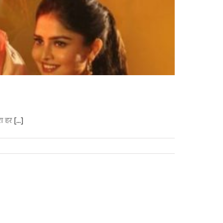
ारा हर
[...]