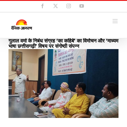
Skip
Facebook
X
Instagram
YouTube
to
content
गुलाल वर्मा के निबंध संग्रह ‘का कहिबे’ का विमोचन और ‘माध्यम
भाषा छत्तीसगढ़ी’ विषय पर संगोष्ठी संपन्न
View
Larger
Image