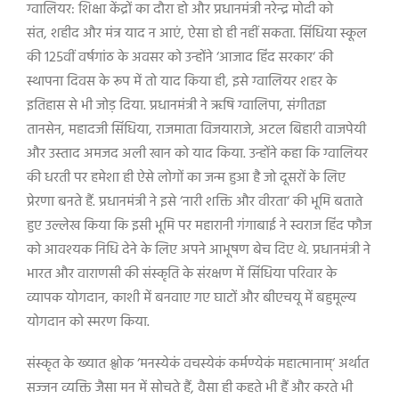
ग्वालियर: शिक्षा केंद्रों का दौरा हो और प्रधानमंत्री नरेन्द्र मोदी को
संत
,
शहीद और मंत्र याद न आएं
,
ऐसा हो ही नहीं सकता. सिंधिया स्कूल
की
125
वीं वर्षगांठ के अवसर को उन्होंने
‘
आजाद हिंद सरकार
‘
की
स्थापना दिवस के रूप में तो याद किया ही
,
इसे ग्वालियर शहर के
इतिहास से भी जोड़ दिया. प्रधानमंत्री ने ऋषि ग्वालिपा
,
संगीतज्ञ
तानसेन
,
महादजी सिंधिया
,
राजमाता विजयाराजे
,
अटल बिहारी वाजपेयी
और उस्ताद अमजद अली खान को याद किया. उन्होंने कहा कि ग्वालियर
की धरती पर हमेशा ही ऐसे लोगों का जन्म हुआ है जो दूसरों के लिए
प्रेरणा बनते हैं. प्रधानमंत्री ने इसे
‘
नारी शक्ति और वीरता
‘
की भूमि बताते
हुए उल्‍लेख किया कि इसी भूमि पर महारानी गंगाबाई ने स्वराज हिंद फौज
को आवश्‍यक निधि देने के लिए अपने आभूषण बेच दिए थे. प्रधानमंत्री ने
भारत और वाराणसी की संस्कृति के संरक्षण में सिंधिया परिवार के
व्‍यापक योगदान
,
काशी में बनवाए गए घाटों और बीएचयू में बहुमूल्य
योगदान को स्‍मरण किया.
संस्कृत के ख्यात श्लोक
‘
मनस्येकं वचस्येकं कर्मण्येकं महात्मानाम्
‘
अर्थात
सज्जन व्यक्ति जैसा मन में सोचते हैं
,
वैसा ही कहते भी हैं और करते भी