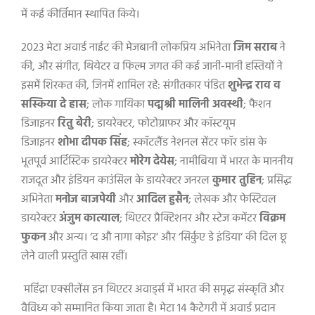
में कई कीर्तिमान स्थापित किये।
2023 मेटा अवार्ड नाईट की मेजबानी लोकप्रिय अभिनेता
जिम सराब
ने
की
,
और संगीत
,
थियेटर व फिल्म जगत की कई जानी-मानी हस्तियों ने
इसमें शिरकत की
,
जिनमें शामिल रहे: संगीतकार पंडित
शुभेन्द्र राव व
सस्किया दे हास
;
लोक गायिका
पद्मश्री मालिनी अवस्थी
;
फैशन
डिजाइनर
रितु बेरी
;
डायरेक्टर
,
फोटोग्राफर और कॉस्टयूम
डिजाइनर
शोभा दीपक सिंह
;
स्कॉटलैंड नेशनल सेंटर फॉर डांस के
भूतपूर्व आर्टिस्टिक डायरेक्टर
मोरेग देयेस
;
नामीबिया में भारत के माननीय
राजदूत और इंडियन काउंसिल के डायरेक्टर जनरल
कुमार तुहिन
;
प्रसिद्ध
अभिनेता
मनोज बाजपेयी
और
आदिल हुसैन
;
लेखक और फेस्टिवल
डायरेक्टर
अंजुम कात्याल
;
थिएटर प्रैक्टिशनर और स्टेज कमेंटर
विक्रम
फुकन
और अन्य
।
‘
द औ नागा कोइर
‘
और
‘
सिर्कुए डे इंडिया
‘
की दिल छू
लेने वाली प्रस्तुति खास रहीं
।
महिंद्रा एक्सीलेंस इन थिएटर अवार्ड्स में भारत की समृद्ध संस्कृति और
वैविध्य को सम्मानित किया जाता है।
मेटा 14 कैटेगरी में अवार्ड प्रदान