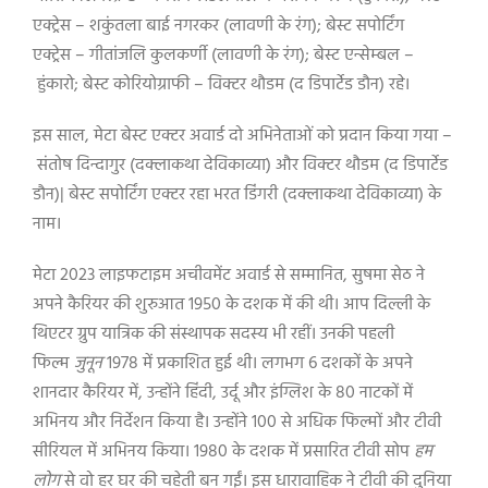
एक्ट्रेस
–
शकुंतला बाई नगरकर (लावणी के रंग)
;
बेस्ट सपोर्टिंग
एक्ट्रेस
–
गीतांजलि कुलकर्णी (लावणी के रंग)
;
बेस्ट एन्सेम्बल
–
हुंकारो
;
बेस्ट कोरियोग्राफी
–
विक्टर थौडम (द डिपार्टेड डौन) रहे।
इस साल
,
मेटा बेस्ट एक्टर अवार्ड दो अभिनेताओं को प्रदान किया गया
–
संतोष दिन्दागुर (दक्लाकथा देविकाव्या) और विक्टर थौडम (द डिपार्टेड
डौन)
|
बेस्ट सपोर्टिंग एक्टर रहा भरत डिंगरी (दक्लाकथा देविकाव्या) के
नाम।
मेटा 2023 लाइफटाइम अचीवमेंट अवार्ड से सम्मानित
,
सुषमा सेठ ने
अपने कैरियर की शुरुआत 1950 के दशक में की थी।
आप दिल्ली के
थिएटर ग्रुप यात्रिक की संस्थापक सदस्य भी रहीं।
उनकी पहली
फिल्म
जुनून
1978 में प्रकाशित हुई थी।
लगभग 6 दशकों के अपने
शानदार कैरियर में
,
उन्होंने हिंदी
,
उर्दू और इंग्लिश के 80 नाटकों में
अभिनय और निर्देशन किया है।
उन्होंने 100 से अधिक फिल्मों और टीवी
सीरियल में अभिनय किया।
1980 के दशक में प्रसारित टीवी सोप
हम
लोग
से वो हर घर की चहेती बन गईं।
इस धारावाहिक ने टीवी की दुनिया