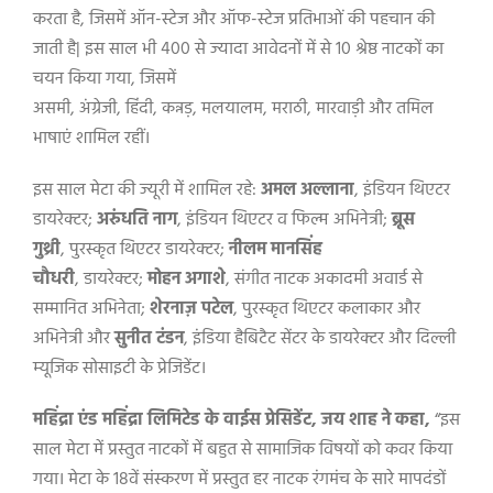
करता है
,
जिसमें ऑन-स्टेज और ऑफ-स्टेज प्रतिभाओं की पहचान की
जाती है
|
इस साल भी 400 से ज्यादा आवेदनों में से 10 श्रेष्ठ नाटकों का
चयन किया गया
,
जिसमें
असमी
,
अंग्रेजी
,
हिंदी
,
कन्नड़
,
मलयालम
,
मराठी
,
मारवाड़ी और तमिल
भाषाएं शामिल रहीं।
इस साल मेटा की ज्यूरी में शामिल रहे:
अमल अल्लाना
,
इंडियन थिएटर
डायरेक्टर
;
अरुंधति नाग
,
इंडियन थिएटर व फिल्म अभिनेत्री
;
ब्रूस
गुथ्री
,
पुरस्कृत थिएटर डायरेक्टर
;
नीलम मानसिंह
चौधरी
,
डायरेक्टर
;
मोहन अगाशे
,
संगीत नाटक अकादमी अवार्ड से
सम्मानित अभिनेता
;
शेरनाज़ पटेल
,
पुरस्कृत थिएटर कलाकार और
अभिनेत्री और
सुनीत टंडन
,
इंडिया हैबिटैट सेंटर के डायरेक्टर और दिल्ली
म्यूजिक सोसाइटी के प्रेजिडेंट।
महिंद्रा एंड महिंद्रा लिमिटेड के वाईस प्रेसिडेंट
,
जय शाह ने कहा
,
“
इस
साल मेटा में प्रस्तुत नाटकों में बहुत से सामाजिक विषयों को कवर किया
गया
।
मेटा के 18वें संस्करण में प्रस्तुत हर नाटक रंगमंच के सारे मापदंडों