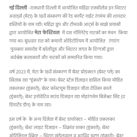
नई दिल्ली
-राजधानी दिल्ली में आयोजित महिंद्रा एक्सीलेंस इन थिएटर
अवार्ड्स (मेटा) के 18वें संस्करण की रेड कार्पेट नाईट रंगमंच की शानदार
हस्तियों के नाम रही
।
महिंद्रा ग्रुप और टीमवर्क आर्ट्स के साझे प्रयासों
द्वारा आयोजित
मेटा फेस्टिवल
में दस नॉमिनेटेड नाटकों का मंचन किया
गया था
।
बुधवार रात को कमानी ऑडिटोरियम में आयोजित
रंगारंग
पुरस्कार समारोह में बॉलीवुड और थिएटर जगत के दिग्गजों द्वारा
सर्वश्रेष्ठ कलाकारों और नाटकों को सम्मानित किया गया
।
वर्ष 2023 में
,
मेटा के 18वें संस्करण में बेस्ट प्रोडक्शन (बेस्ट प्ले) का
ख़िताब रहा
“
हुंकारो
“
के नाम।
बेस्ट स्टेज डिजाइन हासिल किया मोहित
तकलकर (हुंकारो)
;
बेस्ट कॉस्टयूम डिजाइन जीता देविका काले
(हुंकारो)
;
बेस्ट इनोवेटिव साउंड डिजाइन रहा मोइरंगथेम बिसेश्वर सिंह (द
डिपार्टेड डौन) के नाम रहा।
इस वर्ष के के अन्य विजेता में बेस्ट डायरेक्टर – मोहित तकलकर
(हुंकारो)
;
बेस्ट लाइट डिजाइन
–
विक्रांत ठाकर (हुंकारो)
;
बेस्ट
ओरिजिनल स्क्रिप्ट
–
चिराग खंडेलवाल व अरविंद चरण (हुंकारो)
;
बेस्ट