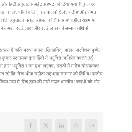
न खान और हिंदी अनुवादक सईद अहमद को दिया गया है. कुल छः
िप्रेत काल’, ‘चीनी कोठी’, ‘घर पालनो छेले’, ‘नदीष्ट’ और ‘नेमत
र हिंदी अनुवादक सईद अहमद को बैंक ऑफ बड़ौदा राष्ट्रभाषा
 को क्रमशः रु. 3 लाख और रु. 2 लाख की सम्मान राशि से
अन्य सदस्य हैं कवि अरुण कमल; शिक्षाविद्‌, आहार आलोचक पुष्पेश
 पटनायक द्वारा हिंदी में अनूदित ‘अभिप्रेत काल’; उर्दू
बेरा द्वारा अनूदित ‘भागा हुआ लड़का’; मराठी में मनोज बोरगावकर
द रहे कि ‘बैंक ऑफ़ बड़ौदा राष्ट्रभाषा सम्मान’ को विभिन्न भारतीय
ित किया गया है. बैंक द्वारा की गयी पहल भारतीय भाषाओं को और
Facebook
X
LinkedIn
WhatsApp
Email