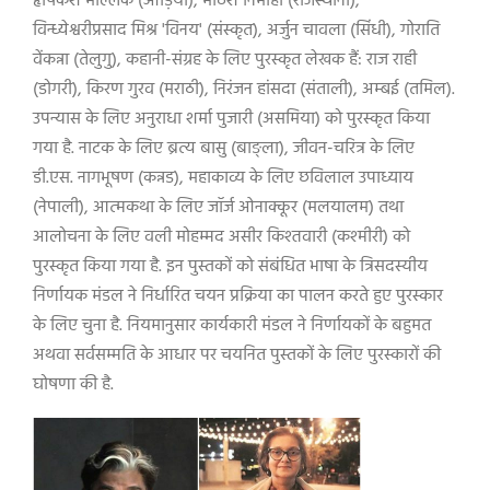
हृषिकेश मल्लिक (ओड़िया)
,
मीठेश निर्मोही (राजस्थानी)
,
विन्ध्येश्वरीप्रसाद मिश्र
'
विनय
' (
संस्कृत)
,
अर्जुन चावला (सिंधी)
,
गोराति
वेंकन्ना (तेलुगु)
,
कहानी-संग्रह के लिए पुरस्कृत लेखक हैं: राज राही
(डोगरी)
,
किरण गुरव (मराठी)
,
निरंजन हांसदा (संताली)
,
अम्बई (तमिल).
उपन्यास के लिए अनुराधा शर्मा पुजारी (असमिया)
को पुरस्कृत किया
गया है. नाटक के लिए ब्रत्य बासु (बाङ्ला)
,
जीवन-चरित्र के लिए
डी.एस. नागभूषण (कन्नड)
,
महाकाव्य के लिए छविलाल उपाध्याय
(नेपाली)
,
आत्मकथा के लिए जॉर्ज ओनाक्कूर (मलयालम) तथा
आलोचना के लिए वली मोहम्मद असीर किश्तवारी (कश्मीरी) को
पुरस्कृत किया गया है. इन पुस्तकों को संबंधित भाषा के त्रिसदस्यीय
निर्णायक मंडल ने निर्धारित चयन प्रक्रिया का पालन करते हुए पुरस्कार
के लिए चुना है. नियमानुसार कार्यकारी मंडल ने निर्णायकों के बहुमत
अथवा सर्वसम्मति के आधार पर चयनित पुस्तकों के लिए पुरस्कारों की
घोषणा की है.