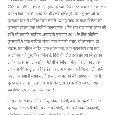
नई दिल्लीः. साहित्य अकादमी ने वार्षिक साहित्य अकादमी पुरस्कार
2021
की घोषणा कर दी है. मुख्य पुरस्कार
20
भारतीय भाषाओं के लिए
घोषित किए गए हैं. गुजराती
,
मैथिली
,
मणिपुरी और उर्दू भाषाओं के
पुरस्कार बाद में घोषित किए जाएंगे. इस पुरस्कार के तहत विजेता को
पुरस्कार स्वरूप एक उत्कीर्ण ताम्रफलक
,
शॉल और एक लाख रुपए की
राशि दी जाएगी. साहित्य अकादमी पुरस्कार
2021
के लिए घोषित
पुरस्कारों में सात कविता-संग्रह
,
पांच कहानी-संग्रह
,
दो उपन्यास
,
दो
नाटक
,
एक जीवन-चरित्र
,
एक आत्मकथा
,
एक महाकाव्य तथा एक
आलोचना की पुस्तकें शामिल हैं. हिंदी के लिए दया प्रकाश सिन्हा को
उनके नाटक
'
सम्राट अशोक
'
अंग्रेज़ी के लिए नमिता गोखले को उनके
उपन्यास
'
थिंग्स टू लीव बिहाइंड
'
पर तथा पंजाबी के लिए खालिद हुसैन
को उनके कहानी संग्रह सूलाँ दा सालण पर देने की घोषणा की गई हैं.
पुरस्कार
1
जनवरी
, 2015
से
31
दिसंबर
, 2019
के दौरान पहली बार
प्रकाशित पुस्तकों पर दिया गया है.
अन्य भारतीय भाषाओं में जो पुरस्कार मिले हैं
,
कविता-संग्रहों के लिए
पुरस्कृत लेखक हैं: मोदाय गाहाय (बोडो)
,
संजीव वेरेंकार (कोंकणी)
,