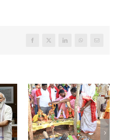
Facebook
X
LinkedIn
WhatsApp
Email