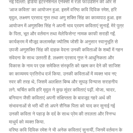
नई दिल्ली: इंडिया इंटरनेशनल एनेक्सी में रज़ा फाउंडेशन की ओर से
'
आज
कविता
'
का आयोजन हुआ. इसमें वरिष्ठ कवि दिविक रमेश
,
हरि
मृदुल
,
लक्ष्मण प्रसाद गुप्त तथा अणु शक्ति सिंह का काव्यपाठ हुआ. इस
आयोजन में अणुशक्ति सिंह ने अपनी भाव प्रवण कविताएं सुनाईं. मेरे पुत्र
के पिता
,
भूत और वर्तमान तथा मेलेफिसेन्ट नामक काफी सराही गईं.
कार्यक्रम में मौजूद कलामर्मज्ञ ज्योतिष जोशी के अनुसार
स्वानुभूति से
उपजी
अणुशक्ति सिंह
की दाहक वेदना उनकी कविताओं के शब्दों में गहन
संवेदना के साथ उतरती है. लक्ष्मण प्रसाद गुप्त ने आधुनिकता और
विकास के नाम पर एक समेकित संस्कृति को खत्म कर देने की साजिश
का काव्यमय प्रतिरोध दर्ज किया. उनकी कविताओं में व्यक्त भाव नए
स्वर की तरह थे
,
जिसमें अलक्षित बिम्ब और सुघड़ विन्यास सराहनीय
लगे. चर्चित कवि हरि मृदुल ने कुछ सुंदर कविताएं पढ़ीं. मोजा
,
चादर
,
बनियान जैसी कविताएं अपनी संक्षिप्तता के बावजूद गहरे अर्थ की
संभावनाओं से भरी थीं तो अपने सैनिक पिता को याद कर सुनाई गई
उनकी कविता ने पहाड़ के दर्द के साथ प्रेम की तरलता और स्निग्ध
माधुर्य को व्यक्त किया.
वरिष्ठ कवि दिविक रमेश ने भी अनेक कविताएं सुनायीं
,
जिनमें वर्तमान के