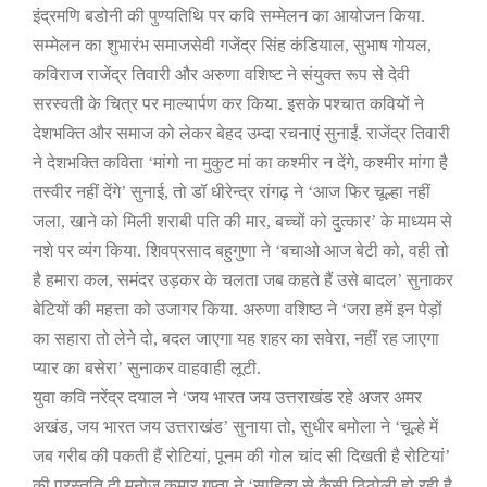
इंद्रमणि बडोनी की पुण्यतिथि
पर कवि
सम्मेलन का आयोजन किया.
सम्मेलन का शुभारंभ समाजसेवी
गजेंद्र सिंह कंडियाल
,
सुभाष गोयल
,
कविराज राजेंद्र तिवारी और अरुणा वशिष्ट
ने संयुक्त रूप से देवी
सरस्वती के चित्र पर माल्यार्पण कर किया. इसके पश्चात कवियों ने
देशभक्ति और समाज को लेकर बेहद उम्दा रचनाएं सुनाईं.
राजेंद्र तिवारी
ने देशभक्ति कविता
‘
मांगो ना मुकुट मां का कश्मीर न देंगे
,
कश्मीर मांगा
है
तस्वीर नहीं देंगे
’
सुनाई
,
तो डॉ धीरेन्द्र
रांगढ़ ने
‘
आज फिर चूल्हा नहीं
जला
,
खाने को मिली शराबी पति की मार
,
बच्चों को दुत्कार
’
के माध्यम से
नशे पर व्यंग किया. शिवप्रसाद बहुगुणा ने
‘
बचाओ आज बेटी को
,
वही तो
है हमारा कल
,
समंदर उड़कर के चलता जब
कहते हैं उसे बादल
’
सुनाकर
बेटियों की महत्ता को उजागर किया. अरुणा वशिष्ठ ने
‘
जरा हमें इन पेड़ों
का सहारा तो लेने
दो
,
बदल जाएगा यह शहर का सवेरा
,
नहीं रह जाएगा
प्यार का बसेरा
’
सुनाकर वाहवाही लूटी.
युवा कवि
नरेंद्र दयाल ने
‘
जय भारत जय उत्तराखंड रहे अजर अमर
अखंड
,
जय भारत जय
उत्तराखंड
’
सुनाया तो
,
सुधीर बमोला ने
‘
चूल्हे में
जब गरीब की पकती हैं रोटियां
,
पूनम की गोल चांद सी दिखती है रोटियां
’
की प्रस्तुति दी.मनोज
कुमार गुप्ता ने
‘
साहित्य से कैसी ठिठोली हो रही है