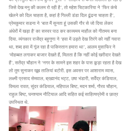
जिसे देख मनु की कलम रो
रही है
’,
तो महेश चिटकारिया ने
’
फिर कंचे
खेलने को दिल चाहता है
,
कहां है
गिल्ली डंडा दिल ढूंढना चाहता है
’,
प्रेमकुमार सडना ने
‘
बात मैं सुनता हूं
उसकी गौर से जो दिया लेकर
अंधेरों में खड़ा है
'
का सस्वर पाठ कर काव्यमय
माहौल
को
गीतमय बना
दिया. व्यंगकार राजेंद्र बहुगुणा ने
‘
हवा में उड़ते देख
तिरंगे को नहीं गवारा
था
,
शब्द हवा में गूंज रहा है पाकिस्तान हमारा था
’,
आलम मुसाफिर ने
‘
मोहब्बत लगाकर बाजार देखते हैं
,
मिलता है कि नहीं कोई
खरीदार देखते
हैं
’,
सतेंद्र चौहान ने
‘
नगर के सामने इस शहर के पास कूड़ा
रहता है देख
लो तुम सुनाकर खूब तालियां बटोरी. इस अवसर पर आशाराम व्यास
,
लक्ष्मी प्रसाद सेमवाल
,
ब्रह्मानंद भट्ट
,
उषा भंडारी
,
सर्वेंद्र कंडियाल
,
विमला रावत
,
सुंदर कंडियाल
,
महिपाल बिष्ट
,
मदन शर्मा
,
गौरव चौहान
,
राहुल
बिष्ट
,
घनश्याम नौटियाल आदि सहित कई साहित्यप्रेमी व छात्र
उपस्थित थे.