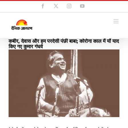
Skip
Facebook
X
Instagram
YouTube
to
content
कबीर, देवास और हम परदेसी पंछी बाबा; कोरोना काल में यों याद
किए गए कुमार गंधर्व
View
Larger
Image