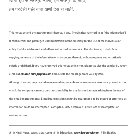
,
,
छाया धूप से सतगुरु न्यारा
हम सतगुरु के माहीं
हम परदेसी पंछी बाबा अणी देस रा नाहीं.
…………………………………………………………………………………………………………………………………………………..
This message and the attachment(s) hereto, if any, (hereinafter referred to as “the information”)
is confidential and privileged communication intended solely for the use of the individual or
entity that it is addressed and others authorized to receive it. The disclosure, distribution,
copying, or re-use of the information or any content thereof, without express authorization is
strictly prohibited. If you have received this message in error, please advise the sender by return
e-mail at
emailadmin@jagran.com
and delete the message from your system.
Although the company has taken reasonable precautions to ensure no viruses are present in this
email, the company cannot accept responsibility for any loss or damage arising from the use of
this email or attachments. E-mail transmission cannot be guaranteed to be secure or error-free as
information could be intercepted, corrupted, lost, destroyed, arrive late or incomplete, or
contain viruses.
#1 in Hindi News: www. jagran.com #1 in Education:
www.jagranjosh.com
#1 in Health: