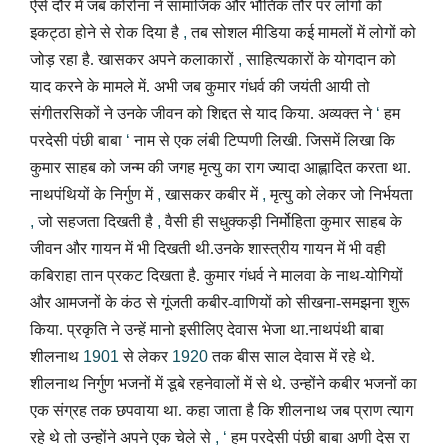
ऐसे दौर में जब कोरोना ने सामाजिक और भौतिक तौर पर लोगों को
इकट्ठा होने से रोक दिया है
,
तब सोशल मीडिया कई मामलों में लोगों को
जोड़ रहा है. खासकर अपने कलाकारों
,
साहित्यकारों के योगदान को
याद करने के मामले में. अभी जब कुमार गंधर्व की जयंती आयी तो
संगीतरसिकों ने उनके जीवन को शिद्दत से याद किया. अव्यक्त ने
‘
हम
परदेसी पंछी बाबा
‘
नाम से एक लंबी टिप्पणी लिखी. जिसमें लिखा कि
कुमार साहब को जन्म की जगह मृत्यु का राग ज्यादा आह्लादित करता था.
नाथपंथियों के निर्गुण में
,
खासकर कबीर में
,
मृत्यु को लेकर जो निर्भयता
,
जो सहजता दिखती है
,
वैसी ही सधुक्कड़ी निर्मोहिता कुमार साहब के
जीवन और गायन में भी दिखती थी.उनके शास्त्रीय गायन में भी वही
कबिराहा तान प्रकट दिखता है. कुमार गंधर्व ने मालवा के नाथ-योगियों
और आमजनों के कंठ से गूंजती कबीर-वाणियों को सीखना-समझना शुरू
किया. प्रकृति ने उन्हें मानो इसीलिए देवास भेजा था.नाथपंथी बाबा
शीलनाथ
1901
से लेकर
1920
तक बीस साल देवास में रहे थे.
शीलनाथ निर्गुण भजनों में डूबे रहनेवालों में से थे. उन्होंने कबीर भजनों का
एक संग्रह तक छपवाया था. कहा जाता है कि शीलनाथ जब प्राण त्याग
रहे थे तो उन्होंने अपने एक चेले से
, ‘
हम परदेसी पंछी बाबा अणी देस रा