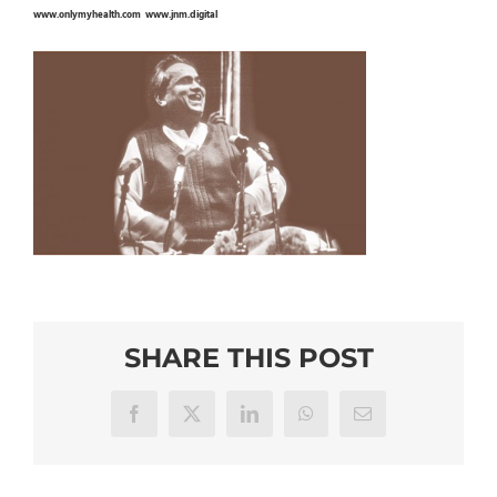
www.onlymyhealth.com www.jnm.digital
SHARE THIS POST
Facebook
X
LinkedIn
WhatsApp
Email