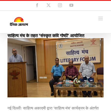
Skip
Facebook
X
Instagram
YouTube
to
content
साहित्य मंच के तहत ‘संस्कृत कवि गोष्ठी’ आयोजित
View
Larger
Image
नई दिल्लीः साहित्य अकादमी द्वारा
'
साहित्य मंच
'
कार्यक्रम के अंतर्गत