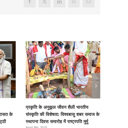
Facebook
X
LinkedIn
WhatsApp
Email
प्रकृति के अनुकूल जीवन शैली भारतीय
एम्स गीता 
रासत के
संस्कृति की विशेषता: विश्वबासु शबर समाज के
अखिल भारती
ट्ठी
स्थापना दिवस समारोह में राष्ट्रपति मुर्मु
समारोह में रा
April 9th, 2025
April 9th, 2