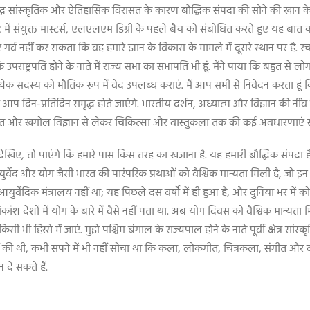
्ध सांस्कृतिक और ऐतिहासिक विरासत के कारण बौद्धिक संपदा की सोने की खान के रूप
ेंट में संयुक्त मास्टर्स, एलएलएम डिग्री के पहले बैच को संबोधित करते हुए यह बात 
इस बात पर गर्व नहीं कर सकता कि वह हमारे ज्ञान के विकास के मामले में दूसरे स्थान प
्ट्रपति होने के नाते मैं राज्य सभा का सभापति भी हूं. मैंने पाया कि बहुत से लोग वेद
प्रत्येक सदस्य को भौतिक रूप में वेद उपलब्ध कराएं. मैं आप सभी से निवेदन करता हू
िन-प्रतिदिन समृद्ध होते जाएंगे. भारतीय दर्शन, अध्यात्म और विज्ञान की नींव रख
ं में गणित और खगोल विज्ञान से लेकर चिकित्सा और वास्तुकला तक की कई अवधारणाएं सम
ी देखिए, तो पाएंगे कि हमारे पास किस तरह का खजाना है. यह हमारी बौद्धिक संपदा ह
युर्वेद और योग जैसी भारत की पारंपरिक प्रथाओं को वैश्विक मान्यता मिली है, जो इन 
 आयुर्वेदिक मंत्रालय नहीं था; यह पिछले दस वर्षों में ही हुआ है, और दुनिया भर में
कांश देशों में योग के बारे में वैसे नहीं पता था. अब योग दिवस को वैश्विक मान्यता मिल च
सी भी हिस्से में जाएं. मुझे पश्चिम बंगाल के राज्यपाल होने के नाते पूर्वी क्षेत्र सांस्क
की थी, कभी सपने में भी नहीं सोचा था कि कला, लोकगीत, चित्रकला, संगीत और वाद्य-
 दे सकते हैं.