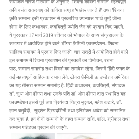
संयोजक नीरज गोस्वामी के अनुसार
'
शिवना कविता सम्मान
'
महत्त्वपूर्ण
कवि वसंत सकरगाए को कविता संग्रह
'
पखेरू जानते हैं
'
तथा
'
शिवना
कृति सम्मान
'
इसी प्रकाशन से प्रकाशित उपन्यास
'
पार्थ तुम्हें जीना
होगा
'
के लिए कथाकार
,
कवयित्री ज्योति जैन को प्रदान किए जाएंगे.
ये पुरस्कार
17
मार्च
2019
रविवार को भोपाल के राज्य संग्रहालय के
सभागार में आयोजित होने वाले
'
ढींगरा फ़ैमिली फ़ाउण्डेशन- शिवना
साहित्य समागम
'
में प्रदान किए जाएंगे. चार सत्रों में आयोजित होने वाले
इस समागम में शिवना प्रकाशन की पुस्तकों का विमोचन
,
रचना
पाठ
,
सम्मान समारोह तथा विमर्श का समावेश रहेगा
,
जिसमें हिंदी जगत के
कई महत्त्वपूर्ण साहित्यकार भाग लेंगे. ढींगरा फ़ैमिली फ़ाउण्डेशन अमेरिका
का यह तीसरा सम्मान समारोह है. हिंदी कथाकार
,
कवयित्री
,
संपादक
डॉ. सुधा ओम ढींगरा तथा उनके पति डॉ. ओम ढींगरा द्वारा स्थापित यह
फ़ाउण्डेशन इससे पूर्व उषा प्रियंवदा चित्रा मुद्गल
,
महेश कटारे
,
डॉ.
ज्ञान चतुर्वेदी
,
सुदर्शन प्रियदर्शिनी तथा हरिशंकर आदेश को सम्मानित
कर चुका है. इन दोनों सम्मानों के तहत सम्मान राशि
,
शॉल
,
श्रीफल तथा
सम्मान पट्टिका प्रदान की जाएगी.