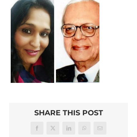
SHARE THIS POST
Facebook
X
LinkedIn
WhatsApp
Email