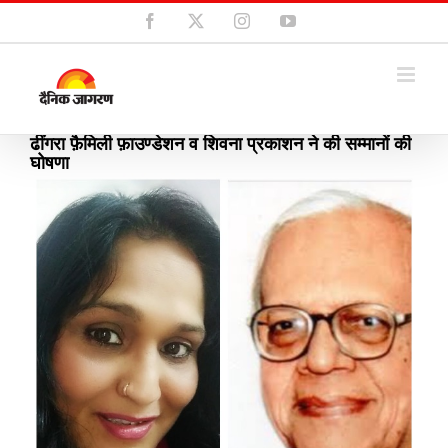
Skip
Facebook
X
Instagram
YouTube
to
content
ढींगरा फ़ैमिली फ़ाउण्डेशन व शिवना प्रकाशन ने की सम्मानों की
घोषणा
View
Larger
Image