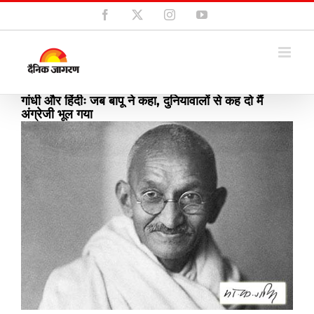
Skip
Facebook
X
Instagram
YouTube
to
content
गांधी और हिंदीः जब बापू ने कहा, दुनियावालों से कह दो मैं
अंग्रेजी भूल गया
View
Larger
Image