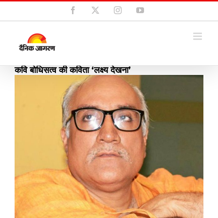
Skip
Facebook
X
Instagram
YouTube
to
content
कवि बोधिसत्व की कविता ‘लक्ष्य देखना’
View
Larger
Image