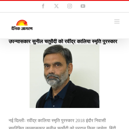
Skip
Facebook
X
Instagram
YouTube
to
content
उपन्यासकार सुनील चतुर्वेदी को रवींद्र कालिया स्मृति पुरस्कार
View
Larger
Image
नई दिल्लीः रवींद्र कालिया स्मृति पुरस्कार
2018
इंदौर निवासी
सुपरिचित उपन्यासकार सुनील चतुर्वेदी को प्रदान किया जायेगा. हिंदी