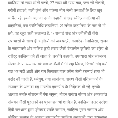
, 27
,
,
कालिया नौ साल छोटी पत्नी
साल की उमर तक
जरा सी रोशनी
,
गरीबी हटाओ
गली कूंचे और चकैया नीम जैसी कथाओं के लिए खूब
चर्चित रहे. इसके अलावा उनके कहानी संग्रह रवींद्र कालिया की
,
, 21
कहानियां
दस प्रतिनि‍धि कहानियां
श्रेष्ठ कहानियां के नाम से भी
, 17
छपे. वह खुदा सही सलामत है
रानाडे रोड और एबीसीडी जैसे
,
,
उपन्यासों के साथ ही स्मृतियों की जन्मपत्री
कामरेड मोनालिसा
सृजन
के सहयात्री और गालिब छूटी शराब जैसी बेहतरीन कृतियों का श्रेय भी
,
रवींद्र कालिया को ही जाता है. उन्होंने कहानी
उपन्यास और संस्मरण
,
लेखन के साथ-साथ व्यंग्यात्मक शैली में भी खूब लिखा
जिसमें नींद क्यों
रात भर नहीं आती और राग मिलावट माल कौंस जैसी रचनाएं आज भी
,
,
पसंद की जाती हैं. धर्मयुग
नया ज्ञानोदय
वागर्थ जैसी पत्रिकाओं के
संपादन के अलावा वह भारतीय ज्ञानपीठ के निदेशक भी रहे. इसके
,
अलावा उनके संपादन में गंगा जमुना
मोहन राकेश संचय और अमरकांत
संचयन जैसी पुस्तकों का प्रकाशन भी शामिल है. कालिया उत्तर प्रदेश
,
हिंदी संस्थान द्वारा प्रेमचंद स्मृति सम्मान
साहित्य भूषण सम्मान और
लोहिया सम्मान के अलावा मध्यप्रदेश साहित्य अकादमी द्वारा पदुमलाल